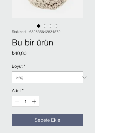
Stok kodu: 632835642834572
Bu bir ürün
Fiyat
₺40,00
Boyut
*
Adet
*
Sepete Ekle